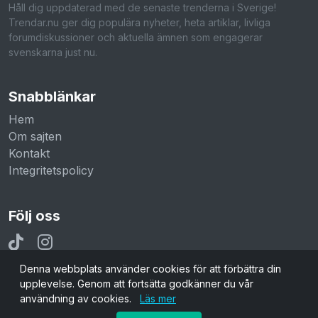
Håll dig uppdaterad med de senaste trenderna i Sverige!
Trendar.nu ger dig populära nyheter, heta artiklar, livliga
forumdiskussioner och aktuella ämnen som engagerar
svenskarna just nu.
Snabblänkar
Hem
Om sajten
Kontakt
Integritetspolicy
Följ oss
Denna webbplats använder cookies för att förbättra din
upplevelse. Genom att fortsätta godkänner du vår
användning av cookies.
Läs mer
© 2026 Trendar.nu. Alla rättigheter reserverade.