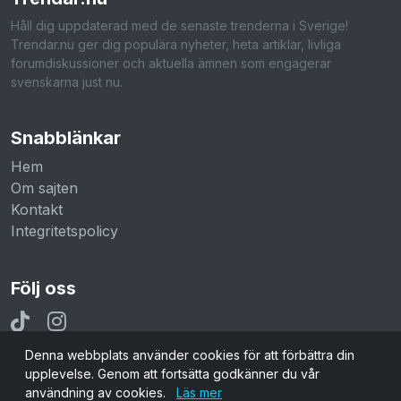
Håll dig uppdaterad med de senaste trenderna i Sverige!
Trendar.nu ger dig populära nyheter, heta artiklar, livliga
forumdiskussioner och aktuella ämnen som engagerar
svenskarna just nu.
Snabblänkar
Hem
Om sajten
Kontakt
Integritetspolicy
Följ oss
Denna webbplats använder cookies för att förbättra din
upplevelse. Genom att fortsätta godkänner du vår
användning av cookies.
Läs mer
© 2026 Trendar.nu. Alla rättigheter reserverade.