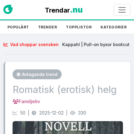
.nu
Trendar
POPULÄRT
TRENDER
TOPPLISTOR
KATEGORIER
Vad shoppar svensken
Kappahl | Pull-on byxor bootcut
| Brun
Avtagande trend
Romatisk (erotisk) helg
Familjeliv
50 |
2025-12-02 |
330