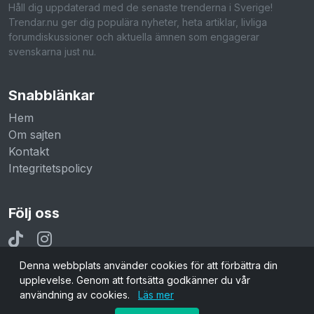
Håll dig uppdaterad med de senaste trenderna i Sverige!
Trendar.nu ger dig populära nyheter, heta artiklar, livliga
forumdiskussioner och aktuella ämnen som engagerar
svenskarna just nu.
Snabblänkar
Hem
Om sajten
Kontakt
Integritetspolicy
Följ oss
Denna webbplats använder cookies för att förbättra din
upplevelse. Genom att fortsätta godkänner du vår
användning av cookies.
Läs mer
© 2026 Trendar.nu. Alla rättigheter reserverade.