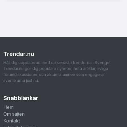
Trendar
.nu
Håll dig uppdaterad med de senaste trenderna i Sverige!
Trendar.nu ger dig populära nyheter, heta artiklar, livliga
forumdiskussioner och aktuella ämnen som engagerar
svenskarna just nu.
Snabblänkar
Hem
Om sajten
Kontakt