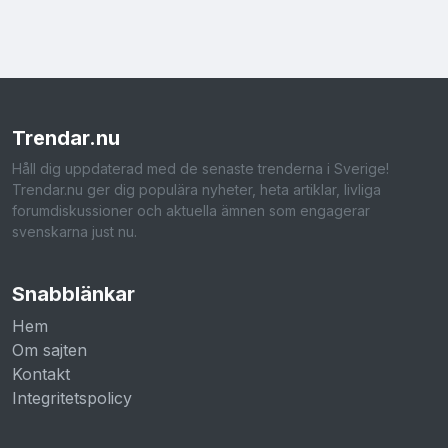
Trendar
.nu
Håll dig uppdaterad med de senaste trenderna i Sverige!
Trendar.nu ger dig populära nyheter, heta artiklar, livliga
forumdiskussioner och aktuella ämnen som engagerar
svenskarna just nu.
Snabblänkar
Hem
Om sajten
Kontakt
Integritetspolicy