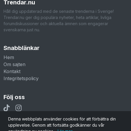
Trendar
.nu
Håll dig uppdaterad med de senaste trenderna i Sverige!
Trendar.nu ger dig populära nyheter, heta artiklar, livliga
forumdiskussioner och aktuella ämnen som engagerar
svenskarna just nu.
Snabblänkar
Hem
Om sajten
Kontakt
Integritetspolicy
Följ oss
Denna webbplats använder cookies för att förbättra din
upplevelse. Genom att fortsätta godkänner du vår