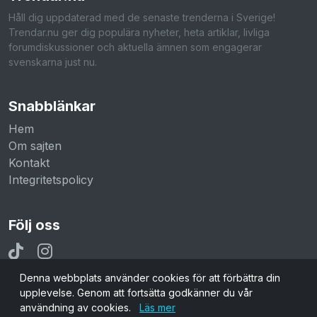
Håll dig uppdaterad med de senaste trenderna i Sverige!
Trendar.nu ger dig populära nyheter, heta artiklar, livliga
forumdiskussioner och aktuella ämnen som engagerar
svenskarna just nu.
Snabblänkar
Hem
Om sajten
Kontakt
Integritetspolicy
Följ oss
Denna webbplats använder cookies för att förbättra din
upplevelse. Genom att fortsätta godkänner du vår
användning av cookies.
Läs mer
© 2026 Trendar.nu. Alla rättigheter reserverade.