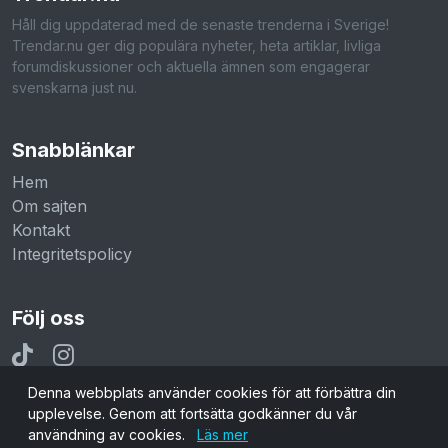
Håll dig uppdaterad med de senaste trenderna i Sverige!
Trendar.nu ger dig populära nyheter, heta artiklar, livliga
forumdiskussioner och aktuella ämnen som engagerar
svenskarna just nu.
Snabblänkar
Hem
Om sajten
Kontakt
Integritetspolicy
Följ oss
Denna webbplats använder cookies för att förbättra din
upplevelse. Genom att fortsätta godkänner du vår
användning av cookies.
Läs mer
© 2026 Trendar.nu. Alla rättigheter reserverade.