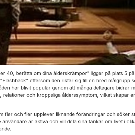
ter 40, berätta om dina ålderskrämpor" ligger på plats 5 på
"Flashback" eftersom den riktar sig till en bred målgrupp 
råden har blivit populär genom att många deltagare bidrar m
, relationer och kroppsliga ålderssymptom, vilket skapar
om fler och fler upplever liknande förändringar och söker
e användare är aktiva och vill dela sina tankar om livet i olik
ande.