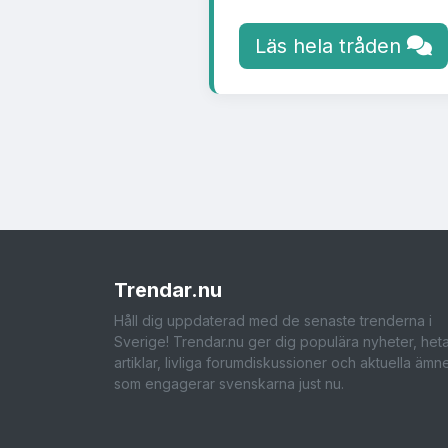
Läs hela tråden
Trendar
.nu
Håll dig uppdaterad med de senaste trenderna i
Sverige! Trendar.nu ger dig populära nyheter, het
artiklar, livliga forumdiskussioner och aktuella ämn
som engagerar svenskarna just nu.