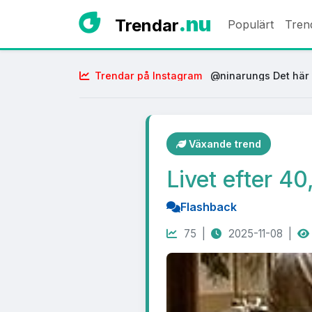
.nu
Trendar
Populärt
Tren
Trendar på Instagram
@ninarungs Det här 
Växande trend
Livet efter 4
Flashback
75 |
2025-11-08 |