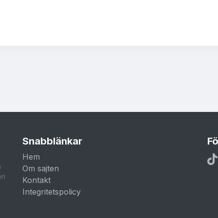
Snabblänkar
Fö
Hem
a
Om sajten
en
Kontakt
Integritetspolicy