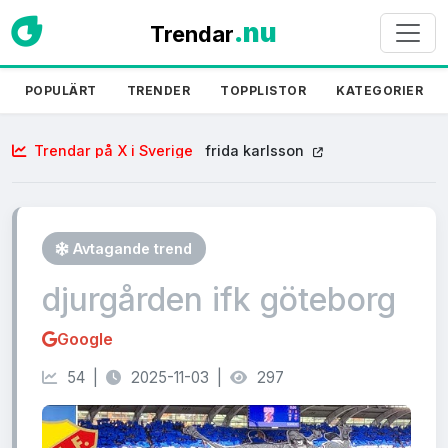
.nu
Trendar
POPULÄRT
TRENDER
TOPPLISTOR
KATEGORIER
Trendar på X i Sverige
frida karlsson
Avtagande trend
djurgården ifk göteborg
Google
54 |
2025-11-03 |
297