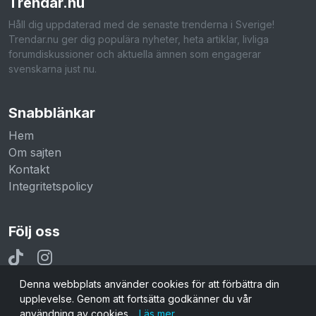
Trendar
.nu
Håll dig uppdaterad med de senaste trenderna i Sverige!
Trendar.nu ger dig populära nyheter, heta artiklar, livliga
forumdiskussioner och aktuella ämnen som engagerar
svenskarna just nu.
Snabblänkar
Hem
Om sajten
Kontakt
Integritetspolicy
Följ oss
Denna webbplats använder cookies för att förbättra din
upplevelse. Genom att fortsätta godkänner du vår
användning av cookies.
Läs mer