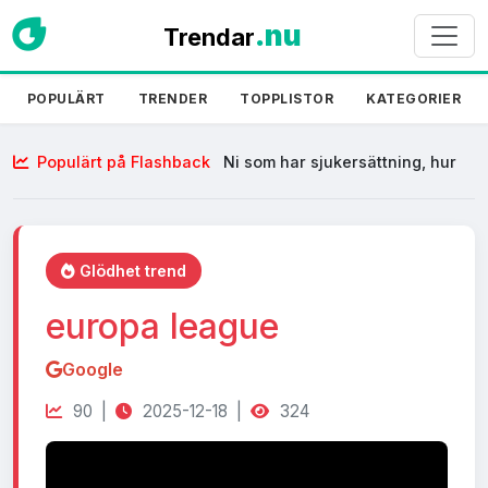
.nu
Trendar
POPULÄRT
TRENDER
TOPPLISTOR
KATEGORIER
Populärt på Flashback
Ni som har sjukersättning, hur
klarar ni er ekonomiskt?
Glödhet trend
europa league
Google
90 |
2025-12-18 |
324