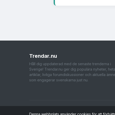
Trendar
.nu
Håll dig uppdaterad med de senaste trenderna i
Sverige! Trendar.nu ger dig populära nyheter, het
artiklar, livliga forumdiskussioner och aktuella ämn
som engagerar svenskarna just nu.
Denna webbplats använder cookies för att förbätt