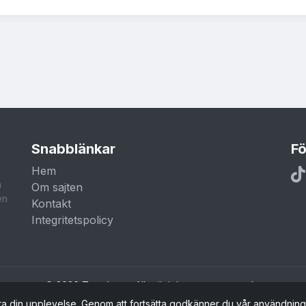
Snabblänkar
Fö
Hem
a
Om sajten
en
Kontakt
Integritetspolicy
© 2026 Trendar.nu. Alla rättigheter reserverade.
ra din upplevelse. Genom att fortsätta godkänner du vår användnin