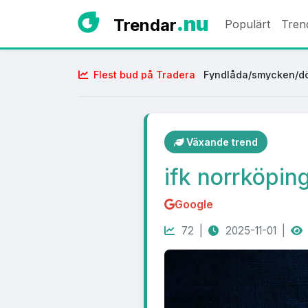
.nu
Trendar
Populärt
Tren
Flest bud på Tradera
Fyndlåda/smycken/dö
Växande trend
ifk norrköpin
Google
72 |
2025-11-01 |