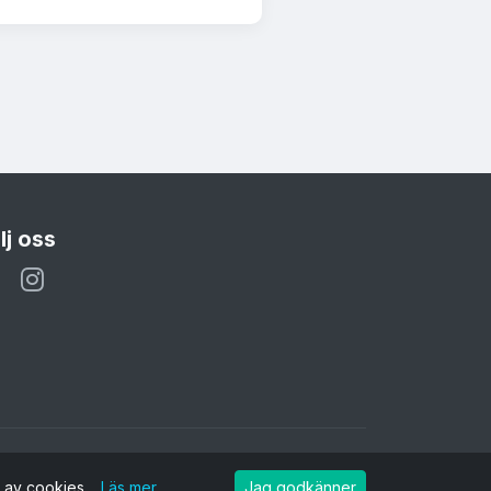
lj oss
g av cookies.
Läs mer
Jag godkänner