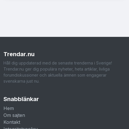
Trendar
.nu
Håll dig uppdaterad med de senaste trenderna i Sverige!
Trendar.nu ger dig populära nyheter, heta artiklar, livliga
forumdiskussioner och aktuella ämnen som engagerar
svenskarna just nu.
Snabblänkar
Hem
Om sajten
Kontakt