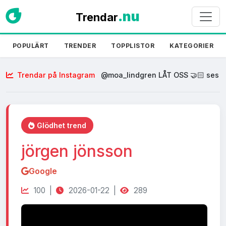
.nu
Trendar
POPULÄRT
TRENDER
TOPPLISTOR
KATEGORIER
Trendar på Instagram
@moa_lindgren LÅT OSS 🤝🏻 ses
om 1 vecka ❤️❤️❤️
Glödhet trend
jörgen jönsson
Google
100 |
2026-01-22 |
289