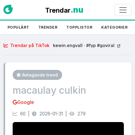
.nu
Trendar
POPULÄRT
TRENDER
TOPPLISTOR
KATEGORIER
Trendar på TikTok
kewin.engvall · #fyp #goviral
Avtagande trend
macaulay culkin
Google
60 |
2026-01-31 |
279