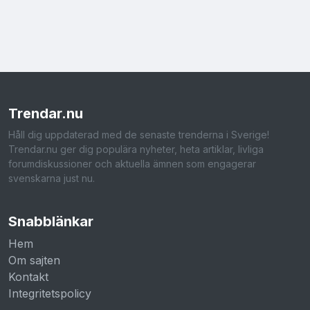
Trendar
.nu
Håll dig uppdaterad med de senaste trenderna i Sverige!
Trendar.nu ger dig populära nyheter, heta artiklar, livliga
forumdiskussioner och aktuella ämnen som engagerar
svenskarna just nu.
Snabblänkar
Hem
Om sajten
Kontakt
Integritetspolicy