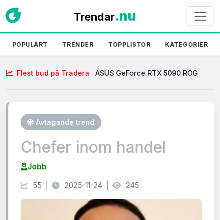
.nu
Trendar
POPULÄRT
TRENDER
TOPPLISTOR
KATEGORIER
Flest bud på Tradera
ASUS GeForce RTX 5090 ROG
Astral OC, 209 bud, 30 611:-
Avtagande trend
Chefer inom handel
Jobb
55 |
2025-11-24 |
245