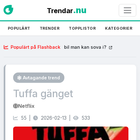
.nu
Trendar
POPULÄRT
TRENDER
TOPPLISTOR
KATEGORIER
Populärt på Flashback
bil man kan sova i?
Avtagande trend
Tuffa gänget
Netflix
55 |
2026-02-13 |
533