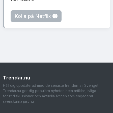
Kolla på Netflix
Trendar
.nu
Håll dig uppdaterad med de senaste trenderna i Sverige!
Trendar.nu ger dig populära nyheter, heta artiklar, livliga
forumdiskussioner och aktuella ämnen som engagerar
svenskarna just nu.