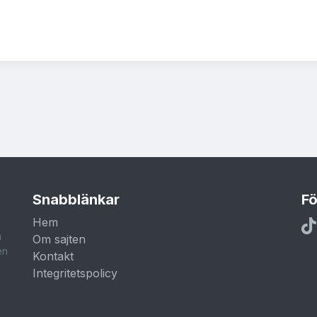
Snabblänkar
Fö
Hem
a
Om sajten
en
Kontakt
Integritetspolicy