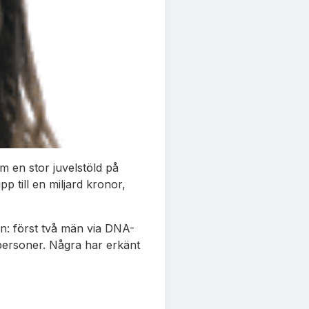
 en stor juvelstöld på
p till en miljard kronor,
den: först två män via DNA-
 personer. Några har erkänt