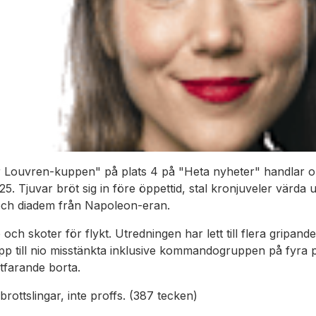
r Louvren-kuppen" på plats 4 på "Heta nyheter" handlar om
 Tjuvar bröt sig in före öppettid, stal kronjuveler värda up
ch diadem från Napoleon-eran.
och skoter för flykt. Utredningen har lett till flera gripan
t upp till nio misstänkta inklusive kommandogruppen på fyra
rtfarande borta.
ottslingar, inte proffs. (387 tecken)