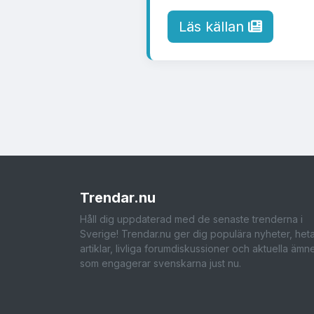
Läs källan
Trendar
.nu
Håll dig uppdaterad med de senaste trenderna i
Sverige! Trendar.nu ger dig populära nyheter, het
artiklar, livliga forumdiskussioner och aktuella ämn
som engagerar svenskarna just nu.