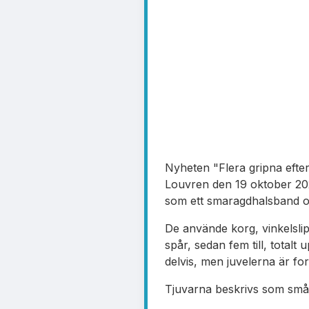
Nyheten "Flera gripna efte
Louvren den 19 oktober 2025.
som ett smaragdhalsband o
De använde korg, vinkelslip 
spår, sedan fem till, total
delvis, men juvelerna är fo
Tjuvarna beskrivs som småbr