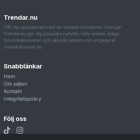
Trendar
.nu
Håll dig uppdaterad med de senaste trenderna i Sverige!
Trendar.nu ger dig populära nyheter, heta artiklar, livliga
forumdiskussioner och aktuella ämnen som engagerar
svenskarna just nu.
Snabblänkar
Hem
Om sajten
Kontakt
Integritetspolicy
Följ oss