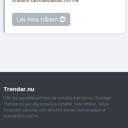
bredare samhällsdebatt om ink
Läs hela tråden
Trendar
.nu
Håll dig uppdaterad med de senaste trenderna i Sverige!
Trendar.nu ger dig populära nyheter, heta artiklar, livliga
forumdiskussioner och aktuella ämnen som engagerar
svenskarna just nu.