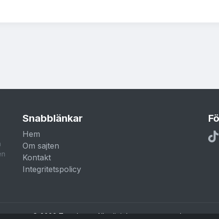
Snabblänkar
Fö
Hem
a
Om sajten
en
Kontakt
Integritetspolicy
© 2026 Trendar.nu. Alla rättigheter reserverade.