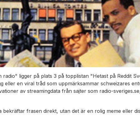
adio" ligger på plats 3 på topplistan "Hetast på Reddit Sver
ägg eller en viral tråd som uppmärksammar schweizares ent
vationer av streamingdata från sajter som radio-sveriges.s
ta bekräftar frasen direkt, utan det är en rolig meme eller d