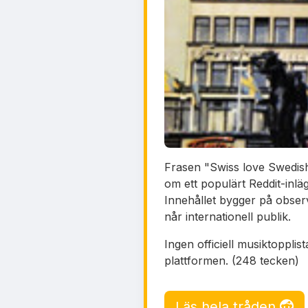
Frasen "Swiss love Swedish r
om ett populärt Reddit-inl
Innehållet bygger på obser
når internationell publik.
Ingen officiell musiktopplis
plattformen. (248 tecken)
Läs hela tråden