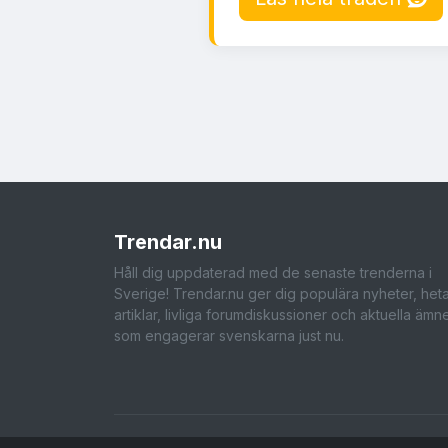
Trendar
.nu
Håll dig uppdaterad med de senaste trenderna i
Sverige! Trendar.nu ger dig populära nyheter, het
artiklar, livliga forumdiskussioner och aktuella ämn
som engagerar svenskarna just nu.