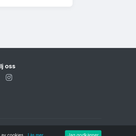
lj oss
g av cookies.
Läs mer
Jag godkänner