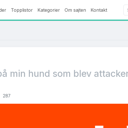
der
Topplistor
Kategorier
Om sajten
Kontakt
på min hund som blev attacke
287