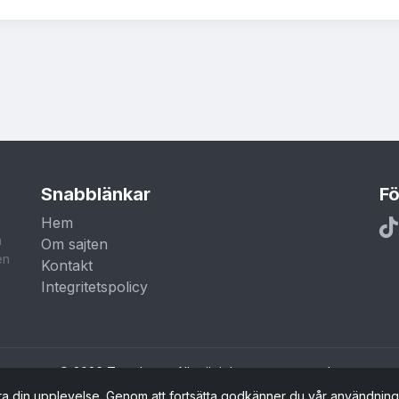
Snabblänkar
Fö
Hem
a
Om sajten
en
Kontakt
Integritetspolicy
© 2026 Trendar.nu. Alla rättigheter reserverade.
ra din upplevelse. Genom att fortsätta godkänner du vår användnin