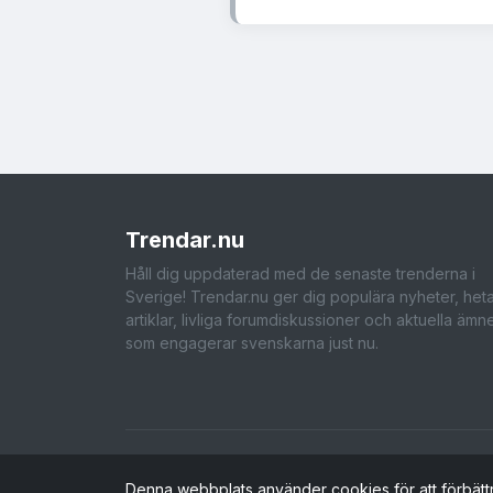
Trendar
.nu
Håll dig uppdaterad med de senaste trenderna i
Sverige! Trendar.nu ger dig populära nyheter, het
artiklar, livliga forumdiskussioner och aktuella ämn
som engagerar svenskarna just nu.
Denna webbplats använder cookies för att förbätt