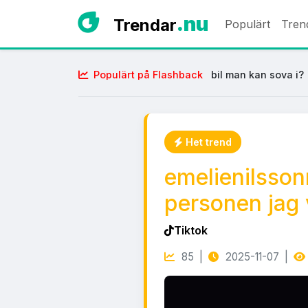
.nu
Trendar
Populärt
Tren
Populärt på Flashback
bil man kan sova i?
Het trend
emelienilsson
personen jag 
Tiktok
85 |
2025-11-07 |