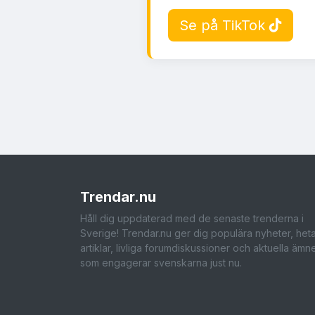
Se på TikTok
Trendar
.nu
Håll dig uppdaterad med de senaste trenderna i
Sverige! Trendar.nu ger dig populära nyheter, het
artiklar, livliga forumdiskussioner och aktuella ämn
som engagerar svenskarna just nu.