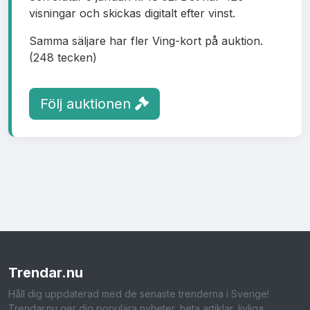
visningar och skickas digitalt efter vinst.
Samma säljare har fler Ving-kort på auktion.
(248 tecken)
Följ auktionen
Trendar
.nu
Håll dig uppdaterad med de senaste trenderna i Sverige!
Trendar.nu ger dig populära nyheter, heta artiklar, livliga