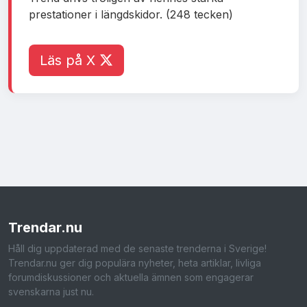
prestationer i längdskidor. (248 tecken)
Läs på X
Trendar
.nu
Håll dig uppdaterad med de senaste trenderna i Sverige!
Trendar.nu ger dig populära nyheter, heta artiklar, livliga
forumdiskussioner och aktuella ämnen som engagerar
svenskarna just nu.