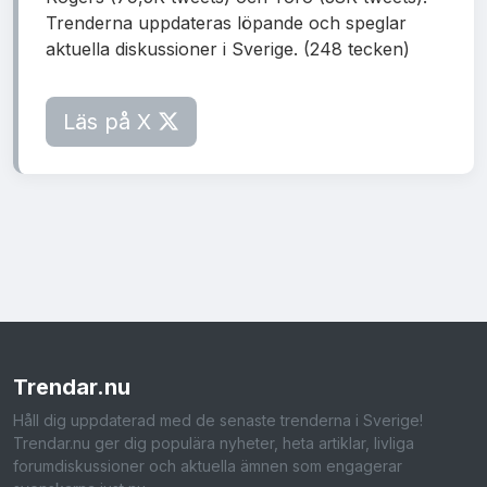
Trenderna uppdateras löpande och speglar
aktuella diskussioner i Sverige. (248 tecken)
Läs på X
Trendar
.nu
Håll dig uppdaterad med de senaste trenderna i Sverige!
Trendar.nu ger dig populära nyheter, heta artiklar, livliga
forumdiskussioner och aktuella ämnen som engagerar