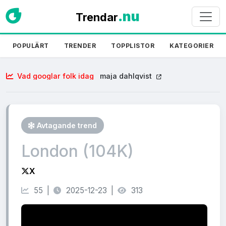
.nu
Trendar
POPULÄRT
TRENDER
TOPPLISTOR
KATEGORIER
Vad googlar folk idag
maja dahlqvist
Avtagande trend
London (104K)
X
55 |
2025-12-23 |
313