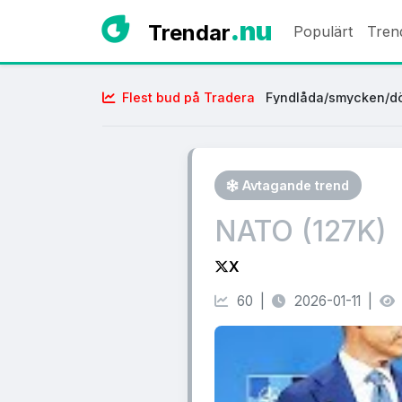
.nu
Trendar
Populärt
Tren
Flest bud på Tradera
Fyndlåda/smycken/dö
Avtagande trend
NATO (127K)
X
60 |
2026-01-11 |