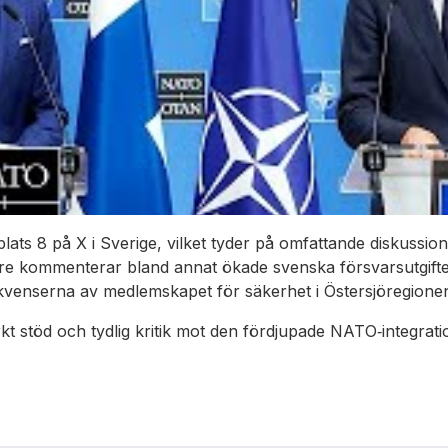
ats 8 på X i Sverige, vilket tyder på omfattande diskussion
re kommenterar bland annat ökade svenska försvarsutgifter
enserna av medlemskapet för säkerhet i Östersjöregione
t stöd och tydlig kritik mot den fördjupade NATO‑integrati