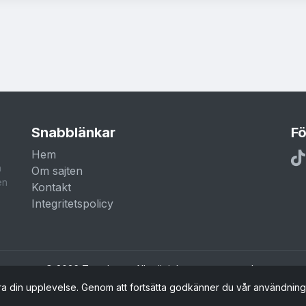
Snabblänkar
Fö
Hem
a
Om sajten
en
Kontakt
Integritetspolicy
© 2026 Trendar.nu. Alla rättigheter reserverade.
ra din upplevelse. Genom att fortsätta godkänner du vår användnin