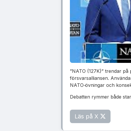
”NATO (127K)” trendar på pl
försvarsalliansen. Använda
NATO‑övningar och konsekv
Debatten rymmer både stark
Läs på X