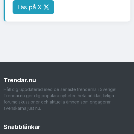
Läs på X
Trendar
.nu
Håll dig uppdaterad med de senaste trenderna i Sverige!
Trendar.nu ger dig populära nyheter, heta artiklar, livliga
forumdiskussioner och aktuella ämnen som engagerar
svenskarna just nu.
Snabblänkar