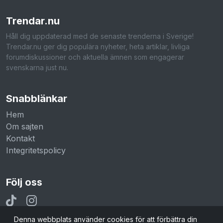
Trendar
.nu
Håll dig uppdaterad med de senaste trenderna i Sverige!
Trendar.nu ger dig populära nyheter, heta artiklar, livliga
forumdiskussioner och aktuella ämnen som engagerar
svenskarna just nu.
Snabblänkar
Hem
Om sajten
Kontakt
Integritetspolicy
Följ oss
Denna webbplats använder cookies för att förbättra din