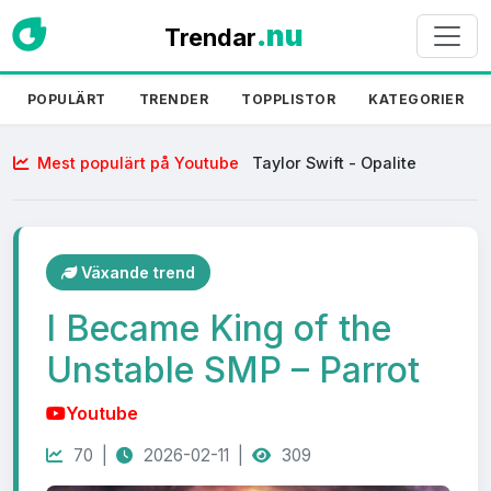
.nu
Trendar
POPULÄRT
TRENDER
TOPPLISTOR
KATEGORIER
Mest populärt på Youtube
Taylor Swift - Opalite
(Official Music Video) – Taylor Swift
Växande trend
I Became King of the
Unstable SMP – Parrot
Youtube
70 |
2026-02-11 |
309