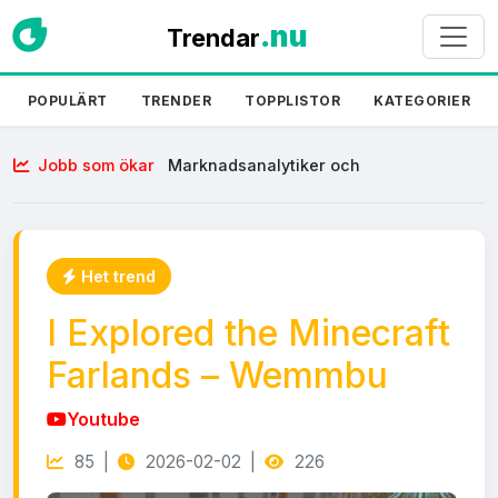
.nu
Trendar
POPULÄRT
TRENDER
TOPPLISTOR
KATEGORIER
Jobb som ökar
Marknadsanalytiker och
marknadsförare m.fl.
Het trend
I Explored the Minecraft
Farlands – Wemmbu
Youtube
85 |
2026-02-02 |
226