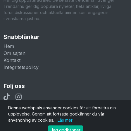
Håll dig uppdaterad med de senaste trenderna i Sverige!
Trendar.nu ger dig populära nyheter, heta artiklar, livliga
forumdiskussioner och aktuella ämnen som engagerar
svenskarna just nu.
Snabblänkar
Hem
Om sajten
Kontakt
Integritetspolicy
Följ oss
Denna webbplats använder cookies för att förbättra din
upplevelse. Genom att fortsätta godkänner du vår
användning av cookies.
Läs mer
© 2026 Trendar.nu. Alla rättigheter reserverade.
Jag godkänner