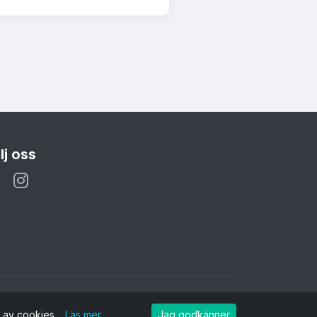
lj oss
g av cookies.
Läs mer
Jag godkänner