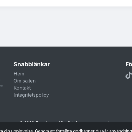
Snabblänkar
Fö
Hem
a
Om sajten
en
Kontakt
Integritetspolicy
© 2026 Trendar.nu. Alla rättigheter reserverade.
ra din upplevelse. Genom att fortsätta godkänner du vår användnin