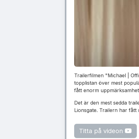
Trailerfilmen "Michael | Off
topplistan över mest popul
fått enorm uppmärksamhet o
Det är den mest sedda trail
Lionsgate. Trailern har fått
Titta på videon