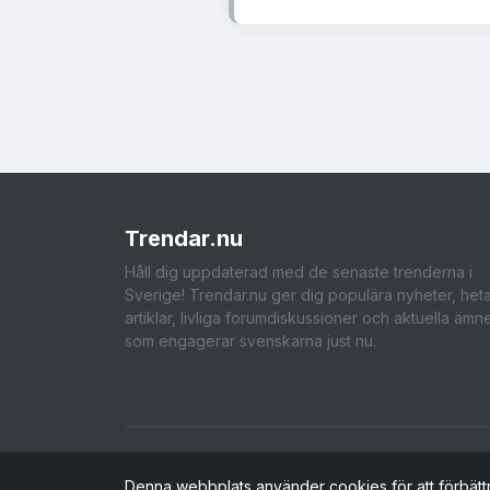
Trendar
.nu
Håll dig uppdaterad med de senaste trenderna i
Sverige! Trendar.nu ger dig populära nyheter, het
artiklar, livliga forumdiskussioner och aktuella ämn
som engagerar svenskarna just nu.
Denna webbplats använder cookies för att förbätt